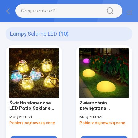
Lampy Solarne LED
(10)
Światła słoneczne
Zwierzchnia
LED Patio Szklane
zewnętrzna
oświetlenie
Kamienny ogród
MOQ:
500 szt
MOQ:
500 szt
Wieszące Święta
Światło trawnikowe
Pobierz najnowszą cenę
Pobierz najnowszą cenę
Życzenia Świąteczne
słoneczne Wtyczka
Mason Jar Lights
ziemska Kolorowe
światła słoneczne