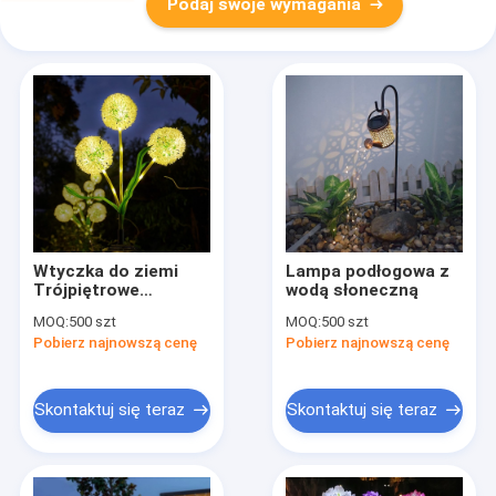
Podaj swoje wymagania
Wtyczka do ziemi
Lampa podłogowa z
Trójpiętrowe
wodą słoneczną
lampionki światło
MOQ:
500 szt
MOQ:
500 szt
słoneczne do ogrodu
Pobierz najnowszą cenę
Pobierz najnowszą cenę
zewnętrznego
krajobraz ogródek
Skontaktuj się teraz
Skontaktuj się teraz