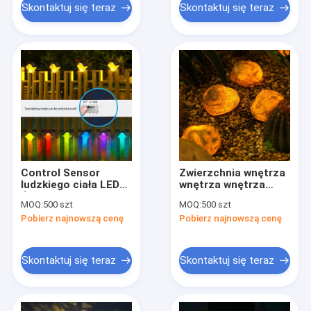
LED
Skontaktuj się teraz
Skontaktuj się teraz
Control Sensor
Zwierzchnia wnętrza
ludzkiego ciała LED
wnętrza wnętrza
Światło słoneczne
wnętrza
MOQ:
500 szt
MOQ:
500 szt
Siedem kolorów
Pobierz najnowszą cenę
Pobierz najnowszą cenę
Ściana Światło
otoczenia
zewnętrzne
Skontaktuj się teraz
Skontaktuj się teraz