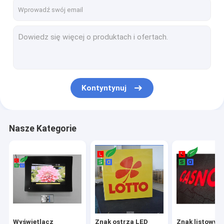
O nas
Wycieczka po fabryce
Kontrola jakości
Skontaktuj się z nami
Kontyntynuj
Poprosić o wycenę
Nasze Kategorie
Wyświetlacz sklepowy LED
Znak ostrza LED
Znak listowy kanału LED
Niestandardowy znak neonowy
Wyświetlacz
Znak ostrza LED
Znak listowy k