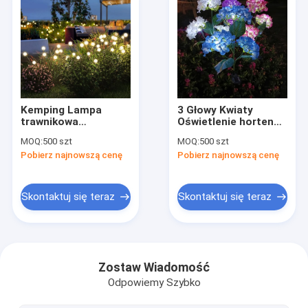
Kemping Lampa
3 Głowy Kwiaty
trawnikowa
Oświetlenie hortenzji
słoneczna Led Wind
słonecznej
MOQ:
500 szt
MOQ:
500 szt
Firefly Lights
Oświetlenie ogrodu
Pobierz najnowszą cenę
Pobierz najnowszą cenę
Outdoor Plug Ground
zewnętrznego
Patio Lampy
Oświetlenie kwiatowe
ogrodowe
LED
wodoodporne
Skontaktuj się teraz
Skontaktuj się teraz
Dom
Produkty
Zostaw Wiadomość
Odpowiemy Szybko
Filmy