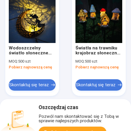
Wodoszczelny
Światła na trawniku
światło słoneczne
krajobraz słoneczne
księżyc wiatr dzwon
grzyby zewnętrzne
MOQ:
500 szt
MOQ:
500 szt
światło żelazo
podłącza gruntowa
Pobierz najnowszą cenę
Pobierz najnowszą cenę
słoneczne ognisko
rysunek ogród domy
ogrodowe
światła
Skontaktuj się teraz
Skontaktuj się teraz
Oszczędzaj czas
Pozwól nam skontaktować się z Tobą w
sprawie najlepszych produktów.