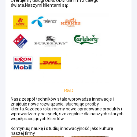
Oferujemy usługi OEM/ODM dla firm z całego
wyeksportowane do ponad 10 krajów, takich jak USA,
świata.Naszymi klientami są:
Kanada, Wielka Brytania, Niemcy, Zjednoczone Emiraty
Arabskie, Nowa Zelandia, Australia itp.
„Wysoka kontrola jakości, konkurencyjna cena,
kompleksowa obsługa!”
to cel naszej firmy.
R&D
Nasz zespół techników stale wprowadza innowacje i
znajduje nowe rozwiązanie, słuchając prośby
klienta.Każdego roku mamy nowe opracowane produkty i
wprowadzamy na rynek, szczególnie dla naszych starych
współpracujących klientów.
Kontynuuj naukę i studiuj innowacyjność jako kulturę
naszej firmy.